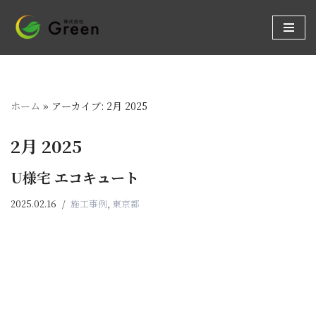
コ
ン
テ
ン
ホーム
»
アーカイブ: 2月 2025
ツ
へ
2月 2025
ス
キ
U様宅 エコキュート
ッ
プ
2025.02.16
施工事例
,
東京都