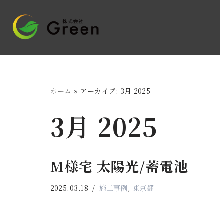
コ
ン
テ
ン
ツ
ホーム
»
アーカイブ: 3月 2025
へ
ス
3月 2025
キ
ッ
プ
M様宅 太陽光/蓄電池
2025.03.18
施工事例
,
東京都