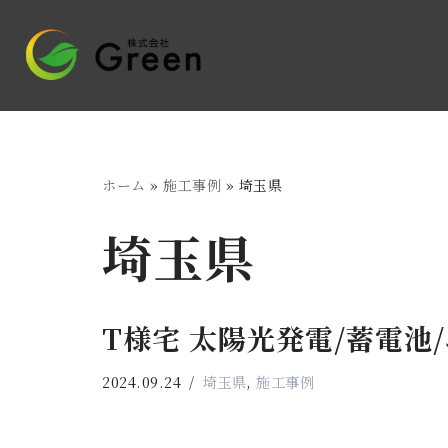
コ
ン
テ
ン
ツ
ホーム
»
施工事例
»
埼玉県
へ
ス
埼玉県
キ
ッ
プ
T様宅 太陽光発電/蓄電池
2024.09.24
埼玉県
,
施工事例