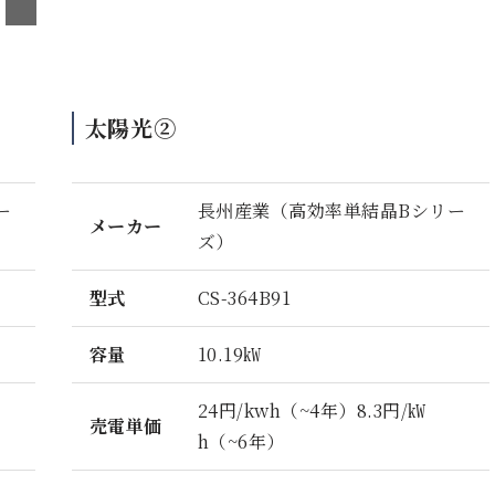
太陽光②
ー
長州産業（高効率単結晶Bシリー
メーカー
ズ）
型式
CS-364B91
容量
10.19㎾
24円/kwh（~4年）8.3円/㎾
売電単価
h（~6年）