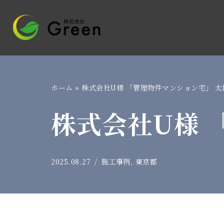
コ
ン
テ
ン
ツ
ホーム
»
株式会社U様 「管理物件マンション宅」 太
へ
株式会社U様 
ス
キ
ッ
プ
2025.08.27
施工事例
,
東京都