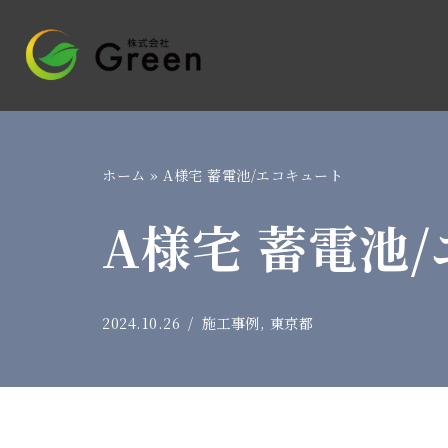
コ
ン
テ
ン
ツ
ホーム
»
A様宅 蓄電池/エコキュート
へ
A様宅 蓄電池
ス
キ
ッ
プ
2024.10.26
施工事例
,
東京都