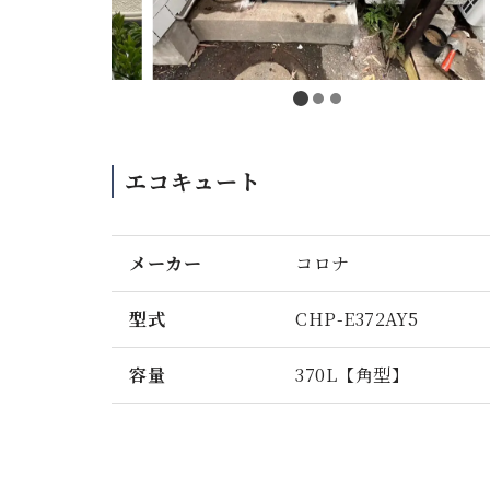
エコキュート
メーカー
コロナ
型式
CHP-E372AY5
容量
370L【角型】