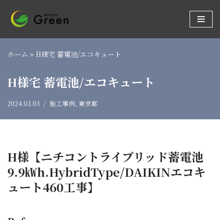
コ
ン
テ
ホーム
»
H様宅 蓄電池/エコキュート
ン
ツ
H様宅 蓄電池/エコキュート
へ
ス
2024.03.03
施工事例
,
東京都
キ
ッ
プ
H様【ニチコントライブリッド蓄電池
9.9㎾h.HybridType/DAIKINエコキ
ュート460工事】