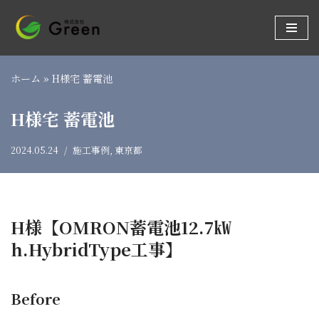
コ
ン
テ
ホーム
»
H様宅 蓄電池
ン
ツ
H様宅 蓄電池
へ
ス
2024.05.24
施工事例
,
東京都
キ
ッ
プ
H様【OMRON蓄電池12.7㎾
h.HybridType工事】
Before