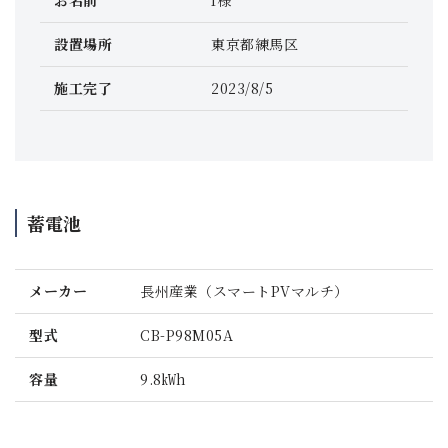
設置場所
東京都練馬区
施工完了
2023/8/5
蓄電池
メーカー
長州産業（スマートPVマルチ）
型式
CB-P98M05A
容量
9.8㎾h