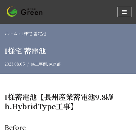
コ
ン
テ
ホーム
»
I様宅 蓄電池
ン
ツ
I様宅 蓄電池
へ
ス
2023.08.05
施工事例
,
東京都
キ
ッ
プ
I様蓄電池【長州産業蓄電池9.8㎾
h.HybridType工事】
Before