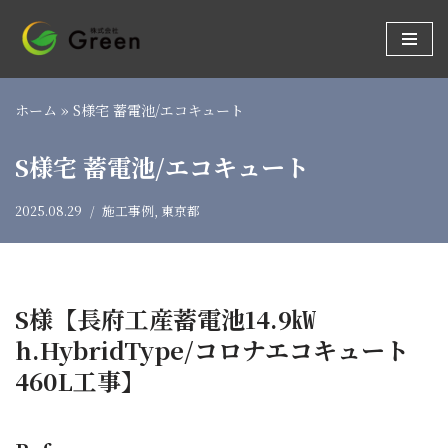
コ
ン
テ
ホーム
»
S様宅 蓄電池/エコキュート
ン
ツ
S様宅 蓄電池/エコキュート
へ
ス
2025.08.29
施工事例
,
東京都
キ
ッ
プ
S様【長府工産蓄電池14.9㎾
h.HybridType/コロナエコキュート
460L工事】