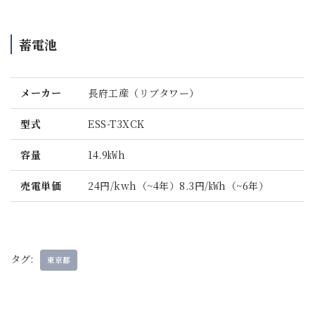
蓄電池
メーカー
長府工産（リブタワー）
型式
ESS-T3XCK
容量
14.9㎾h
売電単価
24円/kwh（~4年）8.3円/㎾h（~6年）
タグ:
東京都