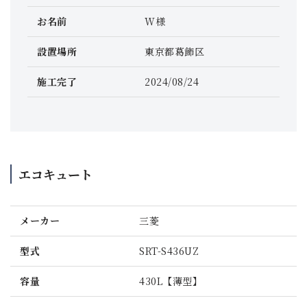
お名前
W様
設置場所
東京都葛飾区
施工完了
2024/08/24
エコキュート
メーカー
三菱
型式
SRT-S436UZ
容量
430L【薄型】