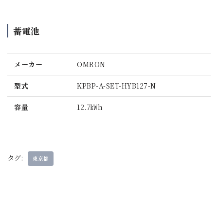
蓄電池
メーカー
OMRON
型式
KPBP-A-SET-HYB127-N
容量
12.7㎾h
タグ:
東京都