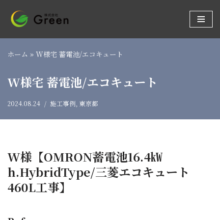
コ
ン
テ
ホーム
»
W様宅 蓄電池/エコキュート
ン
ツ
W様宅 蓄電池/エコキュート
へ
ス
2024.08.24
施工事例
,
東京都
キ
ッ
プ
W様【OMRON蓄電池16.4㎾
h.HybridType/三菱エコキュート
460L工事】