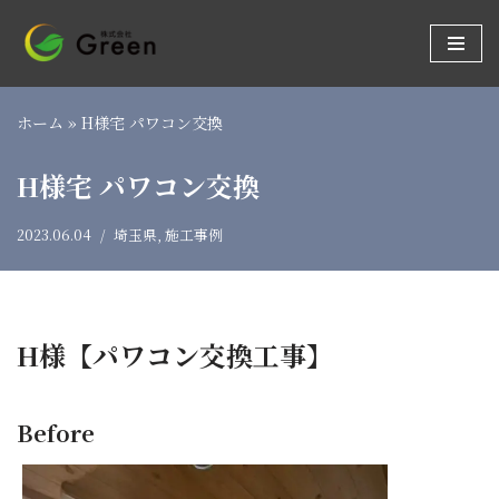
コ
ン
テ
ホーム
»
H様宅 パワコン交換
ン
ツ
H様宅 パワコン交換
へ
ス
2023.06.04
埼玉県
,
施工事例
キ
ッ
プ
H様【パワコン交換工事】
Before