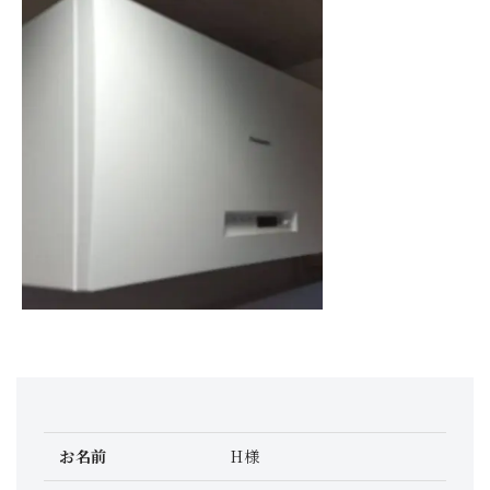
お名前
H様