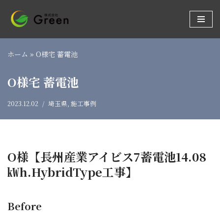
コ
ン
テ
ホーム
»
O様宅 蓄電池
ン
ツ
O様宅 蓄電池
へ
ス
2023.12.02
埼玉県
,
施工事例
キ
ッ
プ
O様【長州産業アイビス7蓄電池14.08
㎾h.HybridType工事】
Before