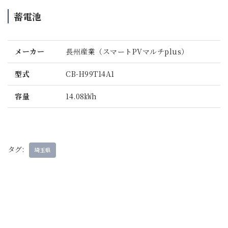
蓄電池
メーカー
長州産業（スマートPVマルチplus）
型式
CB-H99T14A1
容量
14.08㎾h
タグ:
埼玉県